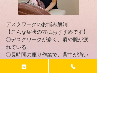
デスクワークのお悩み解消
【こんな症状の方におすすめです】
〇デスクワークが多く、肩や腕が疲
れている
〇長時間の座り作業で、背中が痛い
〇楽な身体で仕事がしたい
料金：（45分程度）
￥3,600
みやのまえ接骨院
TEL：046-281-7388
〒243-0035 神奈川県厚木市愛甲1-
10-14-101
※交通事故・労災・各種健康保険